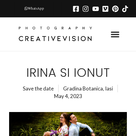
WhatsApp
întrebări frecvente
ține legătura cu noi
IRINA SI IONUT
Save the date
Gradina Botanica, Iasi
May 4, 2023